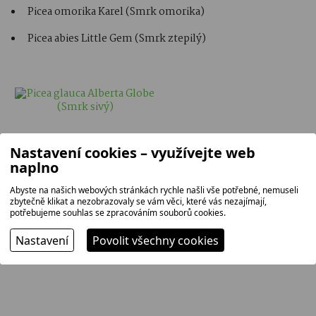
Picea omorika Karel (Smrk omorika)
Picea abies Little Gem (Smrk ztepilý)
Nastavení cookies – využívejte web
naplno
Abyste na našich webových stránkách rychle našli vše potřebné, nemuseli
zbytečně klikat a nezobrazovaly se vám věci, které vás nezajímají,
potřebujeme souhlas se zpracováním souborů cookies.
Nastavení
Povolit všechny cookies