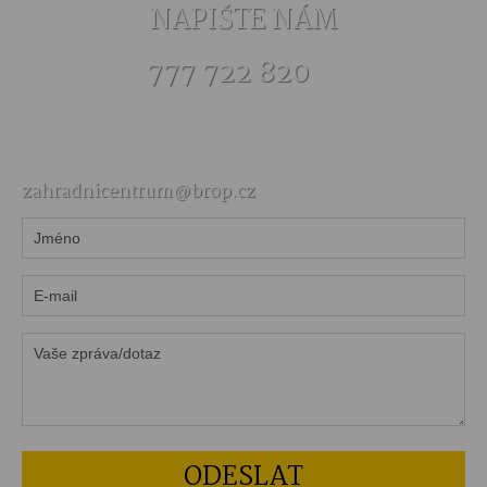
NAPIŠTE NÁM
777 722 820
zahradnicentrum@brop.cz