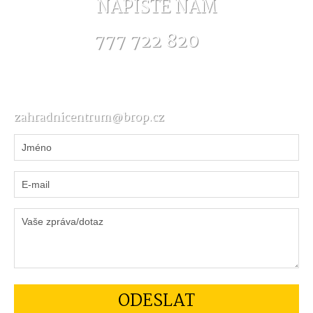
NAPIŠTE NÁM
777 722 820
zahradnicentrum@brop.cz