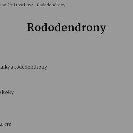
sovištní rostliny
Rododendrony
Rododendrony
azalky a rododendrony
é květy
30 cm