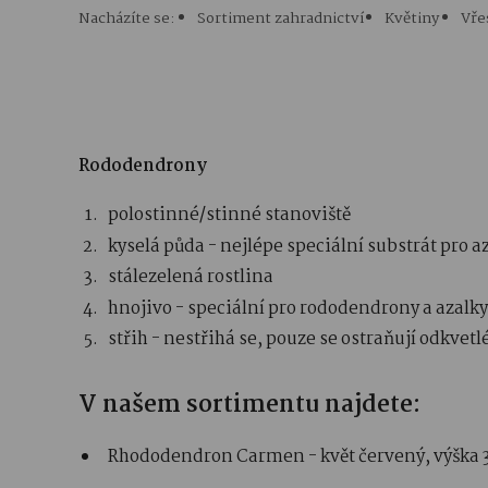
Nacházíte se:
Sortiment zahradnictví
Květiny
Vře
Rododendrony
polostinné/stinné stanoviště
kyselá půda - nejlépe speciální substrát pro 
stálezelená rostlina
hnojivo - speciální pro rododendrony a azalky
střih - nestřihá se, pouze se ostraňují odkvetl
V našem sortimentu najdete:
Rhododendron Carmen - květ červený, výška 