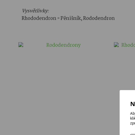
Vysvětlivky:
Rhododendron = Pěnišník, Rododendron
N
Ab
kl
zp