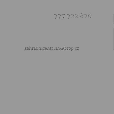
777 722 820
zahradnicentrum@brop.cz