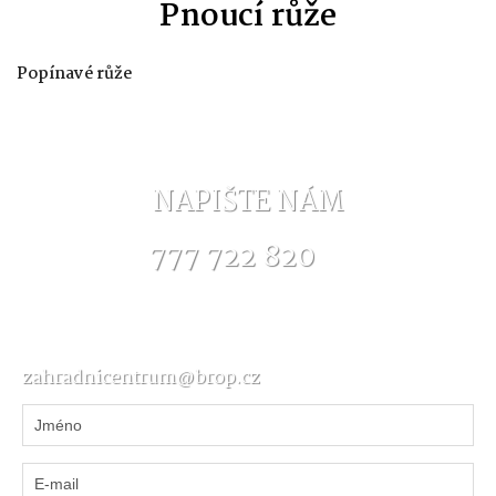
Pnoucí růže
Popínavé růže
NAPIŠTE NÁM
777 722 820
zahradnicentrum@brop.cz