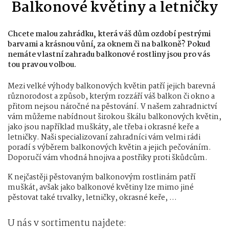
Balkonové květiny a letničky
Chcete malou zahrádku, která váš dům ozdobí pestrými
barvami a krásnou vůní, za oknem či na balkoně? Pokud
nemáte vlastní zahradu balkonové rostliny jsou pro vás
tou pravou volbou.
Mezi velké výhody balkonových květin patří jejich barevná
různorodost a způsob, kterým rozzáří váš balkon či okno a
přitom nejsou náročné na pěstování. V našem zahradnictví
vám můžeme nabídnout širokou škálu balkonových květin,
jako jsou například muškáty, ale třeba i okrasné keře a
letničky. Naši specializovaní zahradníci vám velmi rádi
poradí s výběrem balkonových květin a jejich pečováním.
Doporučí vám vhodná hnojiva a postřiky proti škůdcům.
K nejčastěji pěstovaným balkonovým rostlinám patří
muškát, avšak jako balkonové květiny lze mimo jiné
pěstovat také trvalky, letničky, okrasné keře, …
U nás v sortimentu najdete: